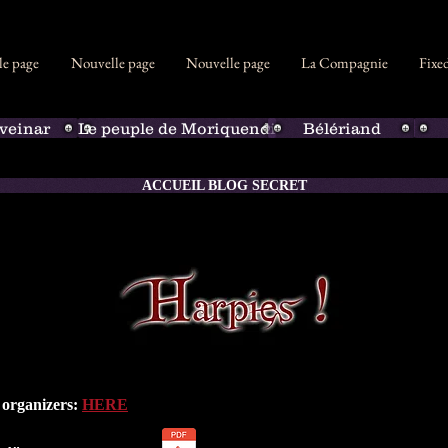
le page
Nouvelle page
Nouvelle page
La Compagnie
Fixe
sveinar
Le peuple de Moriquendi
Bélériand
ACCUEIL BLOG SECRET
e organizers:
HERE