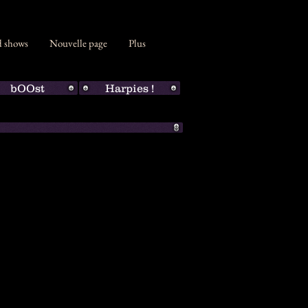
d shows
Nouvelle page
Plus
bOOst
Harpies !