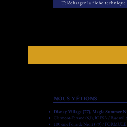
Télécharger la fiche technique
NOUS Y
É
TIONS
Disney Village (77), Magic Summer N
Clermont-Ferrand (63), IGESA / Base milit
100 ème Foire de Niort (79)
/ FORMULE