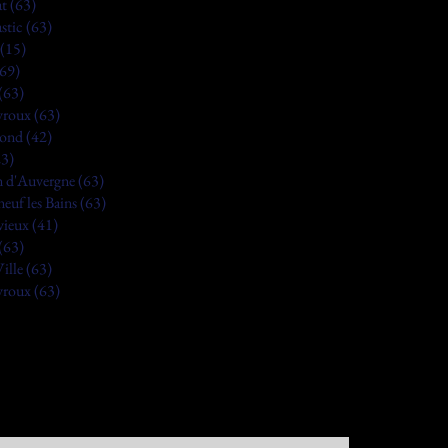
t (63)
stic (63)
(15)
(69)
(63)
roux (63)
ond (42)
23)
 d'Auvergne (63)
euf les Bains (63)
ieux (41)
(63)
ille (63)
roux (63)