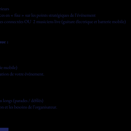
rieurs
s en « fixe » sur les points stratégiques de l'événement
es connectées OU 2 musiciens live (guitare électrique et batterie mobile)
nue :
rie mobile)
ration de votre événement.
 longs (parades / défilés)
n et les besoins de l’organisateur.