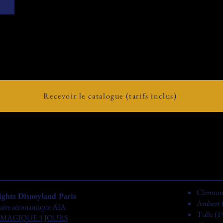
Recevoir le catalogue (tarifs inclus)
Clermont
ights Disneyland Paris
Ambert (
aire aéronautique AIA
Tulle (1
 MAGIQUE 3 JOURS