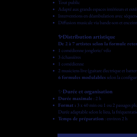
Tout public
Adapté aux grands espaces intérieurs et exté
Interventions en déambulation avec séquence
Diffusion musicale via bande-son et enceint
✨Distribution artistique
De 2 à 7 artistes selon la formule rete
1 comédienne jonglerie/ vélo
3 échassières
1 comédienne
2 musiciens live (guitare électrique et batte
6 formules modulables
selon la configu
✨
Durée et organisation
Durée maximale
: 2 h
Format :
3 x 40 min ou 1 ou 2 passages plus
Durée adaptable selon le lieu, la fréquentatio
Temps de préparation
: environ 2 h