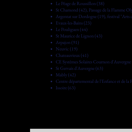
Le Péage de Roussillon (38)
St Chamond (42), Passage de la Flamme O
Argentat sur Dordogne (19), festival "Arts d
Evaux-les-Bains (23)
Le Pouliguen (44)
St Maurice de Lignon (43)
Arpajon (91)
Neuvic (19)
Chateauvieux (41)
CE Systèmes Solaires Cournon d'Auvergne 
St Gervais d'Auvergne (63)
Mably (42)
Centre départemental de l'Enfance et de la 
Issoire (63)