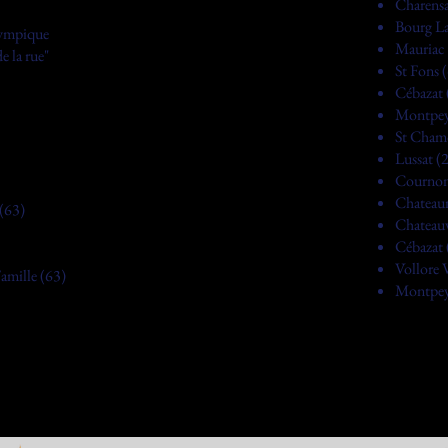
Charensa
Bourg La
lympique
Mauriac 
e la rue"
St Fons 
Cébazat 
Montpey
St Cham
Lussat (
Cournon
Chateaun
(63)
Chateauv
Cébazat 
Vollore V
Famille (63)
Montpey