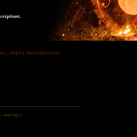
Jongleurs de feu 19
spectacle de rue Auvergne
Jongleurs de feu 17
spectacle de rue Puy-de-Dôme
Jongleurs de feu Basse Terre
spectacle de rue Clermont-Ferrand
Jongleurs de feu Pointe à Pitre
spectacle de rue Creuse
Jongleurs de feu Le Gosier
Spectacle de rue Allier
Jongleur de feu Guadeloupe
Spectacle de rue Cantal
Jongleur de feu 971
 crépitant.
Spectacle de rue France
Jongleur de feu Grande Terre
Spectacle de rue Dordogne
Jongleur de feu Martinique
Spectacle de rue Périgueux
Jongleur de feu Fort de France
Spectacle de rue Charente Maritime
Jongleur de feu Auvergne
Spectacle de rue Landes
Jongleur de feu Puy-de-Dôme
Spectacle de rue Gironde
Jongleur de feu Lyon
Spectacle de rue Haute Vienne
Jongleur de feu Pontgibaud
Spectacle de rue Soulac
Jongleur de feu Clermont-Ferrand
Spectacle de rue Lot et Garonne
Spectacle de feu plage
spectacle de rue Guadeloupe
Spectacle de rue Gwada
Spectacle de rue Basse TERRE
Spectacle de rue Pointe à Pitre
Spectacle de rue Le Gosier
Spectacle de rue Martinique
Spectacle de rue Fort de France
Spectacle de rue 63
, objets incandescents.
Spectacle de rue 03
Spectacles de rue 15
Spectacle de rue 23
Spectacle de rue 43
Spectacle de rue 16
Spectacle de rue 24
Spectacle de rue 33
Spectacle de rue 17
s, mariages.