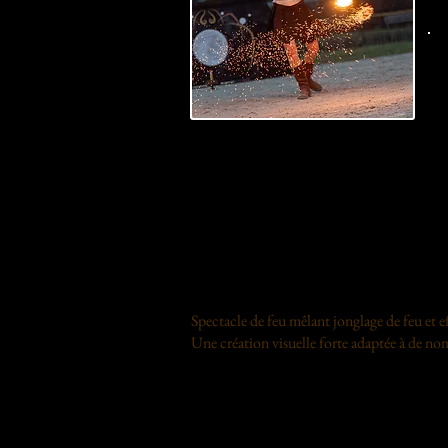
Spectacle de feu mêlant jonglage de feu et
Une création visuelle forte adaptée à de 