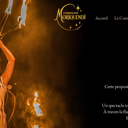
Accueil
La Com
Animation hôtel Guadeloupe
Spectacle hôtel Guadeloupe
Animation club Guadeloupe
Animation hôtel Guadeloupe
Spectacle hôtel Guadeloupe
Performer show Guadeloupe
Artiste hôtel Guadeloupe
Artiste hôtel Grande Terre
Show Guadeloupe
Fire show Guadeloupe
Fire show 63
Fire show Basse Terre
Acrobate Guadeloupe
Artistes de cirque Guadeloupe
Artistes de cirque Pointe à Pitre
Artistes de cirque Martinique
Artistes de cirque Fort de France
Spectacle hôtel Pointe à Pitre
Spectacle hôtel Le Gosier
Spectacle clug plage Guadeloupe
Spectacle de cirque
Spectacle de cirque 63
Spectacle de cirque 03
Spectacle de cirque 23
Spectacle de cirque 15
Cette proposi
Spectacle de cirque 43
Spectacle de cirque Lyon
Spectacle de cirque auvergne
Spectacle de cirque Puy-de-Dôme
Spectacle de cirque Cantal
Spectacle de cirque Creuse
La Compagnie Moriquendi est basée en Auvergne, dans le Puy-de-Dôme, en
Spectacle de cirque Allier
France métropolitaine.
Spectacle de cirque Dordogne
Chaque année, de janvier à avril et de octobre à novembre, elle détache une
Spectacle de cirque Gironde
équipe artistique basée en Guadeloupe prés de Basse Terre.
Spectacle de cirque Lot et Garonne
Un spectacle to
Si vous êtes à la recherche d’une animation ou un spectacle durant cette
Spectacle de cirque Charentes Maritime
période, vous pouvez donc faire appel à nous SUR ces périodes.
Spectacle de cirque Haute Vienne
Notre spectacle de jonglerie de feu « Ajna » est très apprécié du public, petits et
Spectacle de cirque Guadeloupe
À travers la f
grands.
Spectacle de cirque Martinique
Nous pouvons également proposer un numéro de tissu aérien, des échassières,
Spectacle de cirque 971
de la sculpture sur ballons, un spectacle déambulatoire, un spectacle pour
Spectacle de cirque Pontgibaud
enfants (clowns).
E
Spectacle de cirque Fort de France
Les artistes sont spécialisés dans les arts du cirque et nos créations s’adressent
Spectacle de cirque Mayotte
aux collectivités, centres culturels, associations, hôtels, clubs etc….
Spectacle de cirque Guyane
L’équipe guadeloupéenne peut également intervenir en Martinique, Mayotte,
Spectacle de cirque Antilles
Guyane ou la Réunion.
Spectacle de cirque Pointe à Pitre
spectacle de feu
Spectacle de cirque Le Gosier
Spectacle de feu métropole