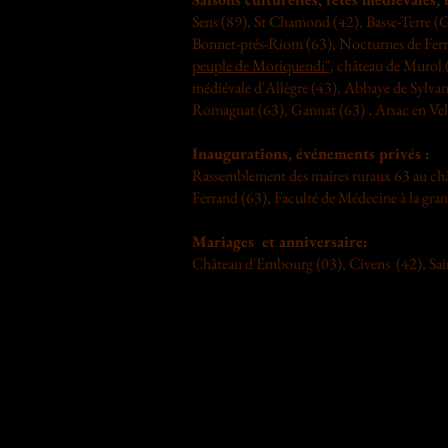
Sens (89), St Chamond (42), Basse-Terre (G
Bonnet-prés-Riom (63), Nocturnes de Ferri
peuple de Moriquendi",
château de Murol (
médiévale d'Allègre (43), Abbaye de Sylv
Romagnat (63), Gannat (63) , Arsac en Vela
Inaugurations, événements privés :
Rassemblement des maires ruraux 63 au chât
Ferrand (63), Faculté de Médecine à la gr
Mariages et anniversaire:
Château d'Embourg (03), Civens (42), Sai