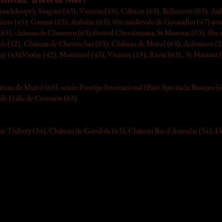
uadeloupe), Saugues (43), Vierzon (18), Cébazat (63), Bellenaves (03), Au
ères (45), Gannat (03), Aubière (63), fête médiévale de Gavaudun (47) av
63), château de Chazeron (63),festival Chevalmania, St Menoux (03), fête 
anés (12), Château de Chavroches (03), Château de Murol (63), Aubusson (
y (43),Violay (42), Monistrol (43), Vierzon (18), Riom (63) , St Maixant (2
eau de Murol (63), soirée Prestige International (Paris Spectacle Beaujeu
ande Halle de Cournon (63)
nt Thibery (34), Château de Gondole (63), Château Bas d'Aumelas (34), Do