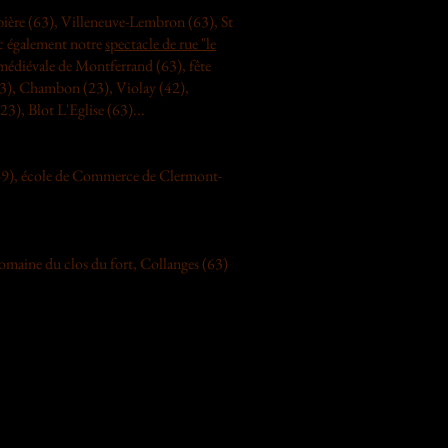
bière (63), Villeneuve-Lembron (63), St
ec également notre
spectacle de rue "le
médiévale de Montferrand (63), fête
23), Chambon (23), Violay (42),
3), Blot L'Eglise (63)...
 (69), école de Commerce de Clermont-
maine du clos du fort, Collanges (63)