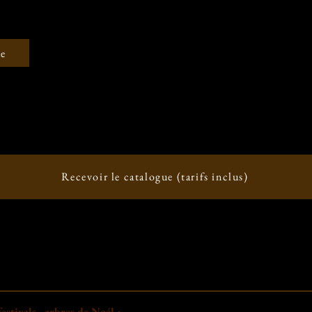
ue
Recevoir le catalogue (tarifs inclus)
festivals, arbres de Noél :