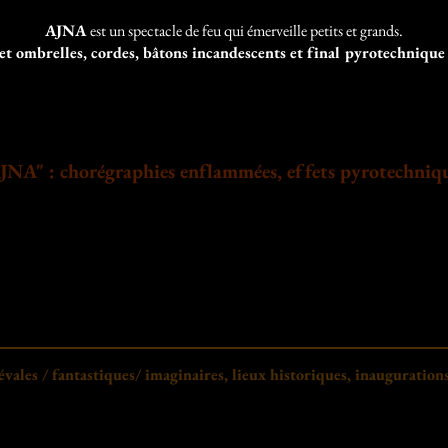
AJNA
est un spectacle de feu qui émerveille petits et grands.
 et ombrelles, cordes, bâtons incandescents et final pyrotechnique
: chorégraphies enflammées, effets pyrotechniques
iévales / fantastiques/ imaginaires, lieux historiques, inauguration