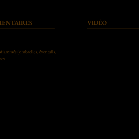
MENTAIRES
VIDÉO
flammés (ombrelles, éventails,
ues
spectacle gua
spectacle gwa
spectacle antill
spectacles Car
spectacle de f
artiste de feu 
jongleur de fe
jongleur de fe
spectacle hôte
spectacle Bass
cirque guadel
artistes guade
artistes gwada
jongleur de fe
spectacle gwa
artistes pointe 
artistes basse t