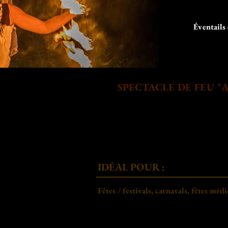
Spectacle de cirque Basse Terre
spectacle de feu Auvergne
Spectacle de cirque Clermont-Ferrand
Spectacle de feu France
Spectacle de cirque Cuba
Spectacle de feu médiéval
Artistes de cirque
Spectacle de feu 63
artistes de cirque 63
Spectacle de feu 03
Artistes de cirque 03
Spectacle de feu mariages
artistes de cirque 23
Év
entails
Spectacle de feu Puy-de-Dôme
Artistes de cirque 15
Spectacle de feu Creuse
artistes de cirque 33
Spectacle de feu Allier
Artistes de cirque 43
Spectacle de feu 23
artistes de cirque 24
Spectacle de feu 15
Artistes de cirque Martinique
Spectacle de feu 43
Artistes de cirque Mayotte
Spectacle de feu Bordeaux
Artistes de cirque Guyane
Spectacle de feu Aquitaine
Artistes de cirque Cuba
Spectacle de feu Arcachon
Artiste de cirque Guadeloupe
Spectacle de feu Cantal
Artiste de cirque Basse Terre
Spectacle de feu 33
Artiste de cirque Pointe à Pitre
Spectacle de feu en Gironde
Artiste de cirque club Guadeloupe
Spectacle de feu en Dordogne
Artiste de cirque Grande Terre
Spectacle de feu 43
Artiste de cirque Fort de France
Spectacle de feu 17
Artiste de cirque Le Gosier
Spectacle de feu 19
Artiste de cirque 971
Spectacle de feu 87
SPECTACLE DE FEU "AJNA" 
Artiste de cirque 972
Spectacle de feu Guadeloupe
Artistes de cirque Auvergne
Spectacle de feu Basse Terre
artistes de cirque Puy-de-Dôme
Spectacle de feu Grande Terre
Artistes de cirque Allier
Spectacle de feu Pointe à Pitre
artistes de cirque Cantal
Spectacle de feu Le Gosier
Artistes de cirque Creuse
Spectacle de feu Martinique
artistes de cirque Gironde
Spectacle de feu Fort de France
Artistes de cirque Dordogne
Spectacle de feu Antilles
Artistes de cirque Lyon
Spectacle de feu 971
Performeurs Guadeloupe
Spectacle de feu 972
Performeurs Martinique
Spectacle de feu Guyane
Spectacle de feu Mayotte
ID
É
AL POUR :
Fêtes / festivals, carnavals, fêtes méd