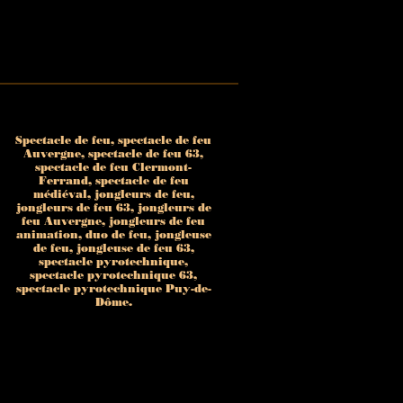
Spectacle de feu, spectacle de feu
Auvergne, spectacle de feu 63,
spectacle de feu Clermont-
deloupe
da
Ferrand, spectacle de feu
es
aibes
médiéval, jongleurs de feu,
eu guadeloupe
guadeloupe
jongleurs de feu 63, jongleurs de
u guadeloupe
u guada
feu Auvergne, jongleurs de feu
l guadeloupe
e Terre
animation, duo de feu, jongleuse
oupe
loupe
de feu, jongleuse de feu 63,
spectacle pyrotechnique,
u gwada
da
spectacle pyrotechnique 63,
à pitre
erre
spectacle pyrotechnique Puy-de-
Dôme.